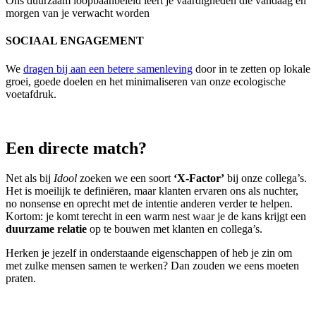
Ons duurzaam loopbaanbeleid leert je vaardigheden die vandaag en
morgen van je verwacht worden
SOCIAAL ENGAGEMENT
We
dragen bij aan een betere samenleving
door in te zetten op lokale
groei, goede doelen en het minimaliseren van onze ecologische
voetafdruk.
Een directe match?
Net als bij
Idool
zoeken we een soort
‘X-Factor’
bij onze collega’s.
Het is moeilijk te definiëren, maar klanten ervaren ons als nuchter,
no nonsense en oprecht met de intentie anderen verder te helpen.
Kortom: je komt terecht in een warm nest waar je de kans krijgt een
duurzame relatie
op te bouwen met klanten en collega’s.
Herken je jezelf in onderstaande eigenschappen of heb je zin om
met zulke mensen samen te werken? Dan zouden we eens moeten
praten.