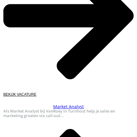
BEKIJK VACATURE
Market Analyst
Als Market Analyst bij VanRoey in Turnhout help je sales en
marketing groeien via call-out...