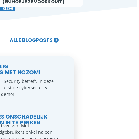
(EN HOE JE ZE VOORKOMT)
INFO
BLOG
ALLE BLOGPOSTS
LIG
G MET NOZOMI
-Security betreft. In deze
alist de cybersecurity
n demo!
RS ONSCHADELIJK
 IN TE PERKEN
 veiliger. Met
dgebruikers enkel na een
n rechten voor een specifieke