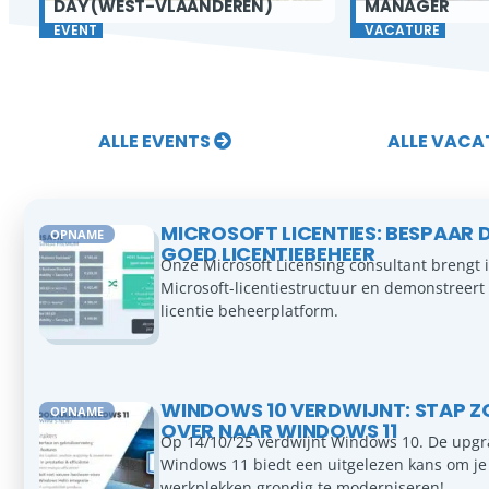
DAY (WEST-VLAANDEREN)
MANAGER
INFO
EVENT
INFO
VACATURE
ALLE EVENTS
ALLE VAC
MICROSOFT LICENTIES: BESPAAR 
OPNAME
GOED LICENTIEBEHEER
Onze Microsoft Licensing consultant brengt i
Microsoft-licentiestructuur en demonstreert
licentie beheerplatform.
WINDOWS 10 VERDWIJNT: STAP 
OPNAME
OVER NAAR WINDOWS 11
Op 14/10/'25 verdwijnt Windows 10. De upg
Windows 11 biedt een uitgelezen kans om je 
werkplekken grondig te moderniseren!