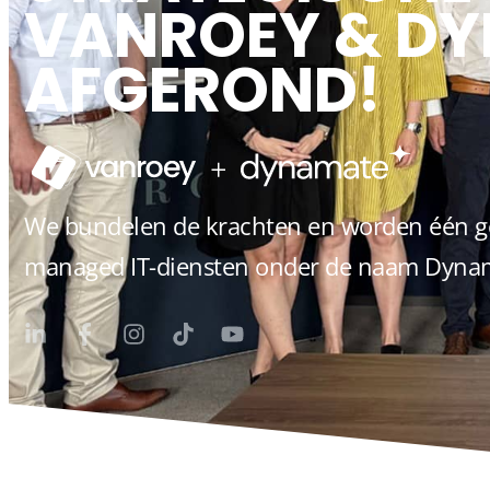
VANROEY & D
AFGEROND!
We bundelen de krachten en worden één ge
managed IT-diensten onder de naam Dyna