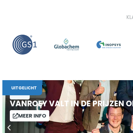
KL
UITGELICHT
BLOG
–
–
VANROEY VALT IN DE PRIJZEN
MEER INFO