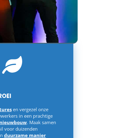
ROEI
tures
en vergezel onze
werkers in een prachtige
e nieuwbouw
. Maak samen
il voor duizenden
en
duurzame manier