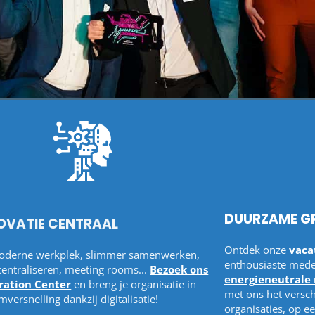
DUURZAME G
OVATIE CENTRAAL
Ontdek onze
vaca
oderne werkplek, slimmer samenwerken,
enthousiaste mede
centraliseren, meeting rooms...
Bezoek ons
energieneutral
iration Center
en breng je organisatie in
met ons het versch
mversnelling dankzij digitalisatie!
organisaties, op e