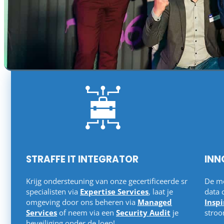
STRAFFE IT INTEGRATOR​
INN
Krijg ondersteuning van onze gecertificeerde sr
De m
specialisten via
Expertise Services
, laat je
data 
omgeving door ons beheren via
Managed
Insp
Services
of neem via een
Security Audit
je
stroo
beveiliging onder de loep!