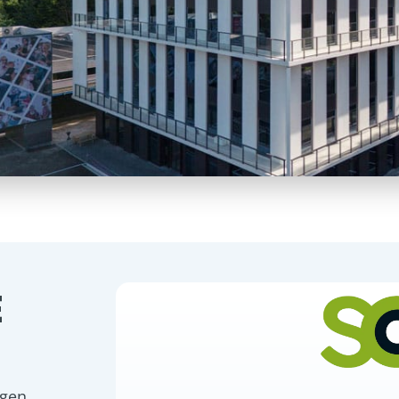
E
rgen