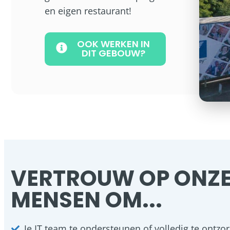
en eigen restaurant!
OOK WERKEN IN
DIT GEBOUW?
VERTROUW OP ONZ
MENSEN OM...
Je IT team te ondersteunen of volledig te ontzo