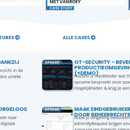
MET VANROEY
INFO
CASE STUDY
ATURES
ALLE CASES
DANKZIJ
OT-SECURITY – BEVEI
OPNAME
PRODUCTIEOMGEVIN
nzicht in de
(+DEMO)
Nozomi is marktleider wat OT
 ons unieke
opname bespreekt onze speci
mogelijkheden & krijg je ee
ZORGELOOS
MAAK EINDGEBRUIKE
OPNAME
DOOR BEHEERRECHTEN
rade naar
Maak je omgeving beduidend
digitale
AdminByRequest krijgen ein
aanvraag (en tijdelijk) admi