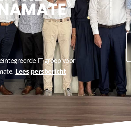
YNAMATE
ïntegreerde IT-groep voor
mate.
Lees
persbericht